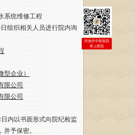
水系统维修工程
0日
组织相关人员进行院内询
河池市中医医院
掌上医院
程
微型企业）
有限公司
有限公司
作日内以书面形式向院纪检监
，并予保密。