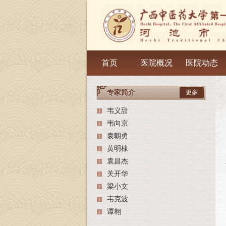
首页
医院概况
医院动态
专家简介
更多
韦义甜
韦向京
袁朝勇
黄明棣
袁昌杰
关开华
梁小文
韦克波
谭翱