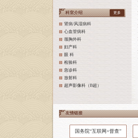
科室介绍
更多
肾病/风湿病科
心血管病科
颈胸外科
妇产科
眼 科
检验科
急诊科
放射科
超声影像科（B超）
友情链接
国务院“互联网+督查”