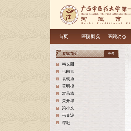
首页
医院概况
医院动态
专家简介
更多
韦义甜
韦向京
袁朝勇
黄明棣
袁昌杰
关开华
梁小文
韦克波
谭翱