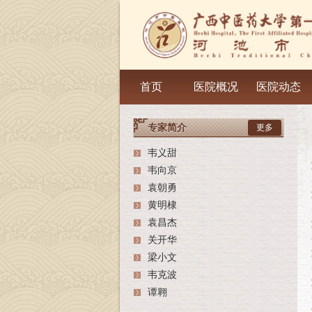
首页
医院概况
医院动态
专家简介
更多
韦义甜
韦向京
袁朝勇
黄明棣
袁昌杰
关开华
梁小文
韦克波
谭翱