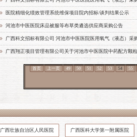
医院精细化绩效管理系统维保项目院内招标/谈判结果公示
河池市中医医院床品被服等布草类遴选供应商采购公告
广西科文招标有限公司 河池市中医医院医用氧气（液态）采
广西翔正项目管理有限公司关于河池市中医医院中药配方颗
首页
上一页
49
50
51
52
53
54
55
广西壮族自治区人民医院
广西医科大学第一附属医院