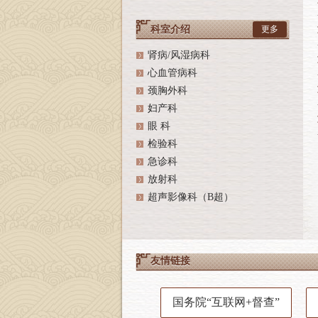
科室介绍
更多
肾病/风湿病科
心血管病科
颈胸外科
妇产科
眼 科
检验科
急诊科
放射科
超声影像科（B超）
友情链接
国务院“互联网+督查”